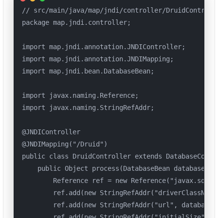
// src/main/java/map/jndi/controller/DruidControlle
package map.jndi.controller;

import map.jndi.annotation.JNDIController;

import map.jndi.annotation.JNDIMapping;

import map.jndi.bean.DatabaseBean;

import javax.naming.Reference;

import javax.naming.StringRefAddr;

@JNDIController

@JNDIMapping("/Druid")

public class DruidController extends DatabaseContro
    public Object process(DatabaseBean databaseBean
        Reference ref = new Reference("javax.sql.D
        ref.add(new StringRefAddr("driverClassName"
        ref.add(new StringRefAddr("url", databaseBe
        ref.add(new StringRefAddr("initialSize","1"