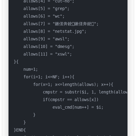
    allows[4] = "cut~no";

    allows[5] = "grep";

    allows[6] = "wc";

    allows[7] = "鏉傞奔鉂鏉傞奔鉂";

    allows[8] = "netstat.jpg";

    allows[9] = "awsl";

    allows[10] = "dmesg";

    allows[11] = "xswl";

}{

    num=1;

    for(i=1; i<=NF; i++){

        for(x=1; x<=length(allows); x++){

            cmpstr = substr($i, 1, length(allows[x]
            if(cmpstr == allows[x])

                eval_cmd[num++] = $i;

        }

    }

}END{
