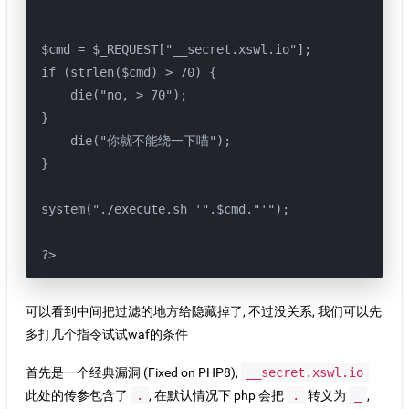
$cmd = $_REQUEST["__secret.xswl.io"];

if (strlen($cmd) > 70) {

    die("no, > 70");

}

    die("你就不能绕一下喵");

}

system("./execute.sh '".$cmd."'");

?>
可以看到中间把过滤的地方给隐藏掉了, 不过没关系, 我们可以先
多打几个指令试试waf的条件
首先是一个经典漏洞 (Fixed on PHP8),
__secret.xswl.io
此处的传参包含了
.
, 在默认情况下 php 会把
.
转义为
_
,