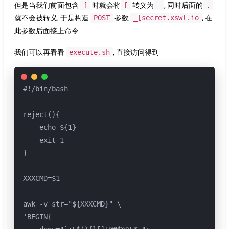
但是当我们前面包含
[
时就会将
[
转义为
_
, 同时后面的
.
就不会被转义, 于是构造
POST
参数
_[secret.xswl.io
, 在
此参数后面接上命令
我们可以再看看
execute.sh
, 直接访问得到
#!/bin/bash

reject(){

    echo ${1}

    exit 1

}

XXXCMD=$1

awk -v str="${XXXCMD}" \

'BEGIN{
