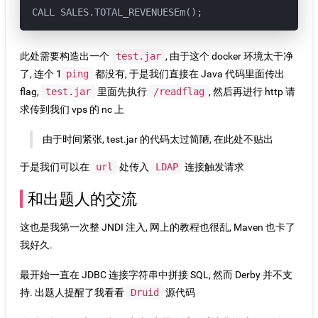
CALL SALES.TOTAL_REVENUESEm();
此处需要构造出一个
test.jar
, 由于这个 docker 环境太干净
了, 连个 1
ping
都没有, 于是我们直接在 Java 代码里面传出
flag,
test.jar
里面先执行
/readflag
, 然后再进行 http 请
求传到我们 vps 的 nc 上
由于时间紧张, test.jar 的代码太过简陋, 在此处不贴出
于是我们可以在
url
处传入
LDAP
连接触发请求
和出题人的交流
这也是我第一次整 JNDI 注入, 网上的教程也很乱, Maven 也卡了
我好久.
最开始一直在 JDBC 连接字符串中拼接 SQL, 然而 Derby 并不支
持. 出题人提醒了我看看
Druid
源代码