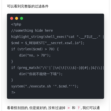
可以看到完整版的过滤条件
<?php

//something hide here

highlight_string(shell_exec("cat ".__FILE__." | gr
$cmd = $_REQUEST["__secret.xswl.io"];

if (strlen($cmd) > 70) {

    die("no, > 70");

}

if (preg_match("/('|`|\n|\t|\\\$|~|@|#|;|&|\\||-|_
    die("你就不能绕一下喵");

}

system("./execute.sh '".$cmd."'");

?>
看着怪别扭的, 但是挺好的, 没有过滤掉
>
和
?
, 我们可以通