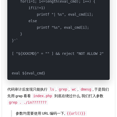
    for(i=1; i<=length(eval_cmd); i++) {

        if(i!=1)

            printf "| %s", eval_cmd[i];

        else

            printf "%s", eval_cmd[i];

    }

}'`

[ "${XXXCMD}" = "" ] && reject "NOT ALLOW 2"

eval ${eval_cmd}
代码审计后发现只能执行
ls
,
grep
,
wc
,
dmesg
, 于是我们
先用 grep 看看
index.php
到底在绕过什么, 我们打入参数
grep . ./in???????
参数均需要使用 URL 编码一下,
{{url()}}