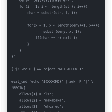
    deny="`;&$(){}[]!@#$%^&*-";

    for(i = 1; i <= length(str); i++){

        char = substr(str, i, 1);

        for(x = 1; x < length(deny)+1; x++){

            r = substr(deny, x, 1);

            if(char == r) exit 1;

        }

    }

}'

[ $? -ne 0 ] && reject "NOT ALLOW 1"

eval_cmd=`echo "${XXXCMD}" | awk -F "|" \

'BEGIN{

    allows[1] = "ls";

    allows[2] = "makabaka";

    allows[3] = "whoareu";
