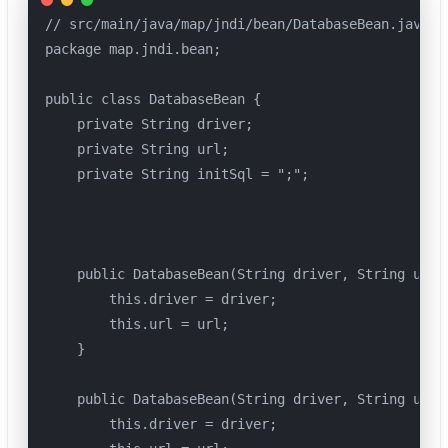
// src/main/java/map/jndi/bean/DatabaseBean.java

package map.jndi.bean;

public class DatabaseBean {

    private String driver;

    private String url;

    private String initSql = ";";

    public DatabaseBean(String driver, String url) 
        this.driver = driver;

        this.url = url;

    }

    public DatabaseBean(String driver, String url, 
        this.driver = driver;
