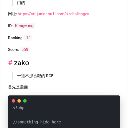
门的
网址:
https://ctf.junior.nu1l.com/#/challenges
ID:
Kengwang
Ranking:
14
Score:
559
zako
一道不那么狠的 RCE
首先是题面
<?php

//something hide here
