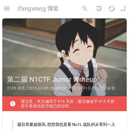
menu
Kengwang 博客
train
brightness_5
bookmark
search
第二届 N1CTF Junior Writeup
3109 浏览 | 2024-02-05 | 阅读时间: 约 3 分钟 | 分类:
CTF
| 标签:
请注意，本文编写于 916 天前，最后修改于 915 天前，
report
其中某些信息可能已经过时。
题目质量超级高, 想想我也是看 Nu1L 战队的从零到一入