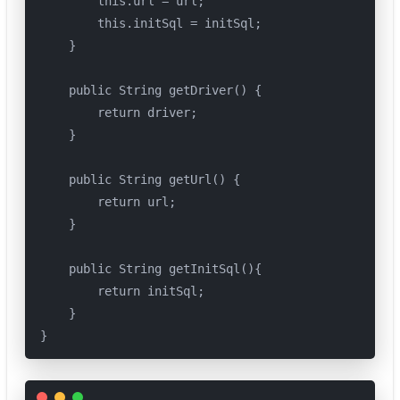
        this.url = url;

        this.initSql = initSql;

    }

    public String getDriver() {

        return driver;

    }

    public String getUrl() {

        return url;

    }

    public String getInitSql(){

        return initSql;

    }

}