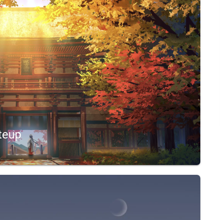
teup
Ranking: 15Web AK算是送去年的自己的一份礼物吧总的来说比赛难度感觉比去年简单Gavatar简单代码审计可以发现在 upload.php 中 L19-L21 存在这样的代码:$im...