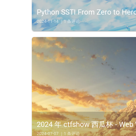
Python SSTI From Zero to Her
2024-11-14 ｜1 条评论
Python SSTIServer-Side Template InjectionPrerequi
2024 年 ctfshow 西瓜杯 - Web 
2024-07-07 ｜1 条评论