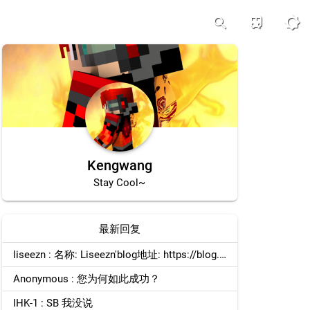
train
brightness_5
search
Kengwang
Stay Cool~
最新回复
liseezn : 名称: Liseezn'blog地址: https://blog.liseezn.top图标: https://blog.liseezn.top/logo.webp描述: 分享个人学习，项目，及...
Anonymous : 您为何如此成功？
IHK-1 : SB 我没说