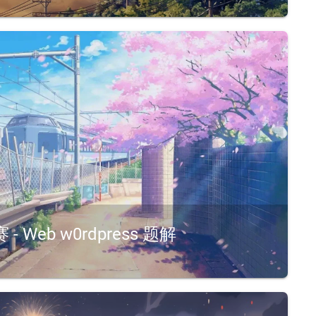
WEBCodeInjecttpdoor源审易得: 数据通过竖线分开, 前面为参数, 后面为函数easy_polluted原型链污染，污染 flask key 和 模板字符串。利用 JSON 解析...
Web w0rdpress 题解
第一次出题, 难度没把握好, 看解题情况不太理想环境地址: https://kengwang.lanzouo.com/icftJ23q0p2j首先看到网站是一个 WordPress, 翻看文章能...