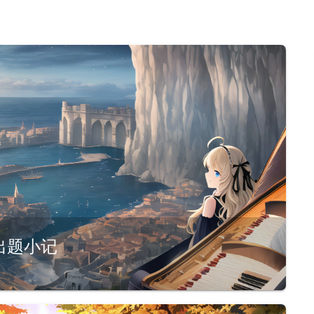
ry 出题小记
php-jail-is-my-cryBreak out the jail and hear my CURL cry出题人说明关于难度由于本次比赛不是新生赛, 故难度对标其实是中等类型的比赛（某些...