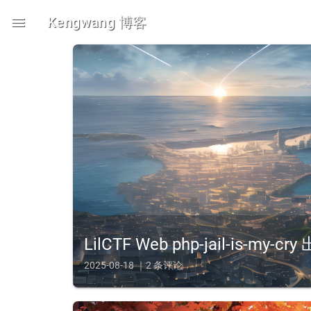
menu
Kengwang 博客
LilCTF Web php-jail-is-my-c
2025-08-18 ｜2 条评论