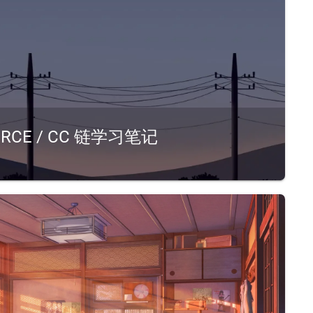
to RCE / CC 链学习笔记
什么? DT 神已经在我电脑上弹计算器了?以下内容若无特别说明, 使用的版本为 commons-collection:3.2.1Java 版本需要和说明中的一致, 否则无法正常触发, 可以前往 ...