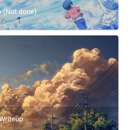
o (Not done)
sitesPython 3.11PyCharm (Recommended for debuggi...
Writeup