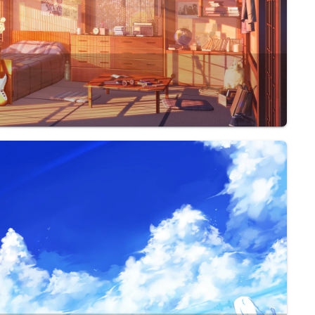
2024 年度总结之前的年度总结总是写了几行就没继续了, 今天一定要写完了!1 月铸剑杯今年的跨年夜是在从西安钟楼回酒店的网约车上度过的. 不知道为什么这比赛安排在跨年举办, 不过这次完全是被两...