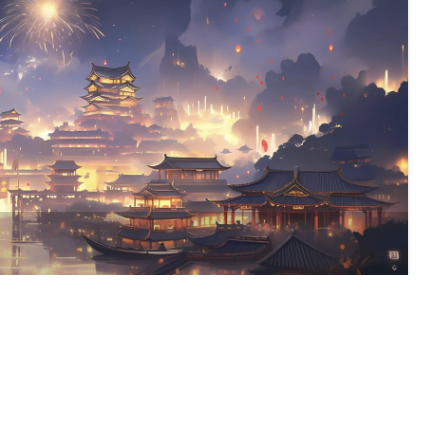
浅析提示词注入 - System 攻击引言在当下, ChatGPT 爆火, 大量产品开始接入到 ChatGPT 等 AI 工具. 但是, 在这个新兴的领域, 在与用户交互的时候如果被别有用心的人...