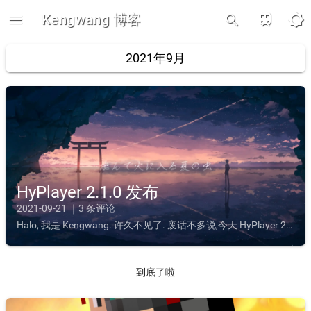
menu
Kengwang 博客
train
brightness_5
search
2021年9月
HyPlayer 2.1.0 发布
2021-09-21 ｜3 条评论
Halo, 我是 Kengwang. 许久不见了. 废话不多说,今天 HyPlayer 2.1.0 版本已经发布了.为了方便交流可以加入用户交流群: 1145646224Github 开源地址:...
到底了啦