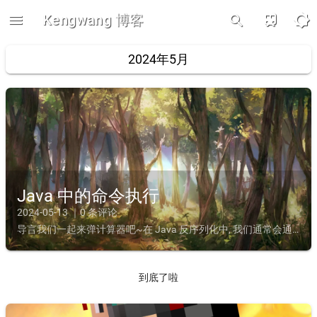
menu
Kengwang 博客
train
brightness_5
search
2024年5月
Java 中的命令执行
2024-05-13 ｜0 条评论
导言我们一起来弹计算器吧~在 Java 反序列化中, 我们通常会通过反序列化来最终造成命令执行.在 Java 中, 命令执行有很多种造成方法, 我们来列举一下:首先我们从最基础的 RCE 调用开...
到底了啦