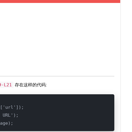
9-L21
存在这样的代码:
['url']);

 URL');

age);