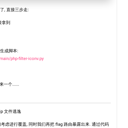
t 了, 直接三步走:
直接拿到
 生成脚本:
main/php-filter-iconv.py
个......
zip 文件逃逸
们考虑进行覆盖, 同时我们再把 flag 路由暴露出来. 通过代码