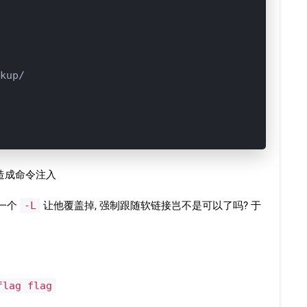
kup/

造成命令注入
上一个
-L
让他覆盖掉, 强制跟随软链接岂不是可以了吗? 于
flag flag