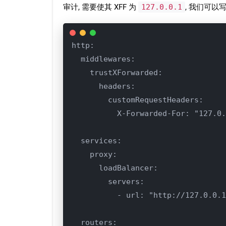
审计, 需要使其 XFF 为
127.0.0.1
, 我们可以
http:

  middlewares:

    trustXForwarded:

      headers:

        customRequestHeaders:

          X-Forwarded-For: "127.0.
  services:

    proxy:

      loadBalancer:

        servers:

          - url: "http://127.0.0.1
  routers:
