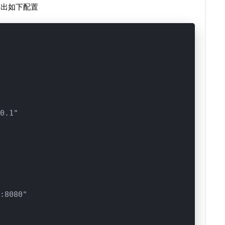
写出如下配置
0.1"

:8080"
