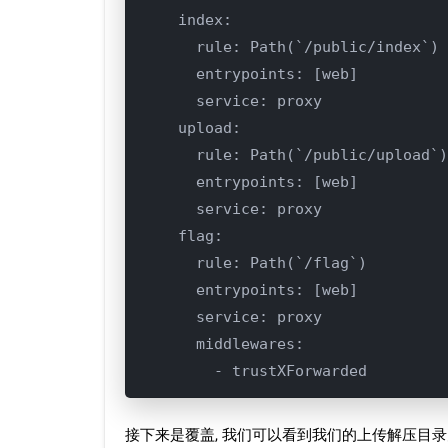
    index:

      rule: Path(`/public/index`)

      entrypoints: [web]

      service: proxy

    upload:

      rule: Path(`/public/upload`)

      entrypoints: [web]

      service: proxy

    flag:

      rule: Path(`/flag`)

      entrypoints: [web]

      service: proxy

      middlewares:

        - trustXForwarded
接下来是覆盖, 我们可以看到我们的上传解压目录