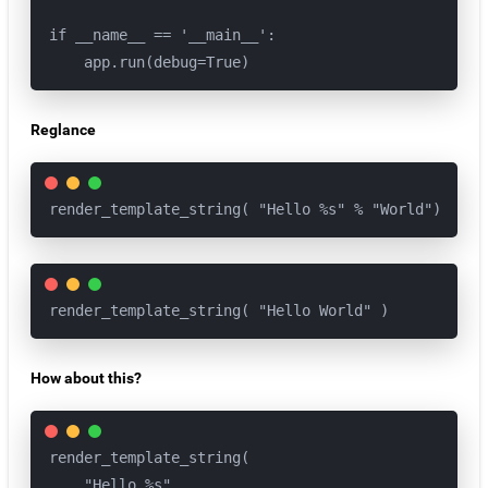
if __name__ == '__main__':

Reglance
render_template_string( "Hello %s" % "World") 
render_template_string( "Hello World" )
How about this?
render_template_string(

    "Hello %s"
