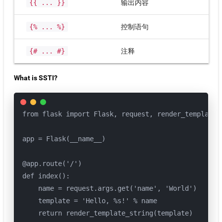
{{ ... }}
输出内容
{% ... %}
控制语句
{# ... #}
注释
What is SSTI?
from flask import Flask, request, render_template_s
app = Flask(__name__)

@app.route('/')

def index():

    name = request.args.get('name', 'World')

    template = 'Hello, %s!' % name

    return render_template_string(template)
