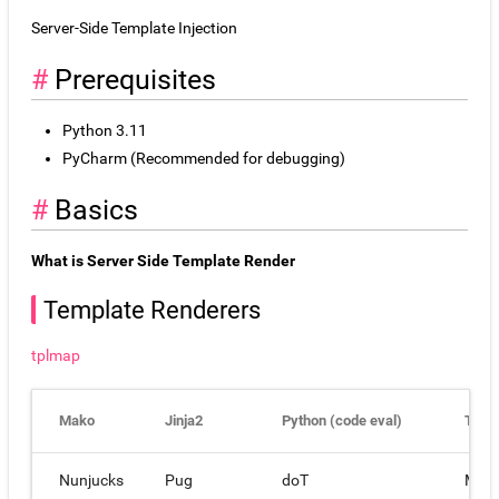
Server-Side Template Injection
Prerequisites
Python 3.11
PyCharm (Recommended for debugging)
Basics
What is Server Side Template Render
Template Renderers
tplmap
Mako
Jinja2
Python (code eval)
Torn
Nunjucks
Pug
doT
Mar