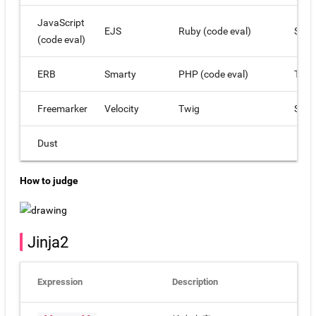
JavaScript
EJS
Ruby (code eval)
Slim
(code eval)
ERB
Smarty
PHP (code eval)
Twig
Freemarker
Velocity
Twig
Smar
Dust
How to judge
Jinja2
Expression
Description