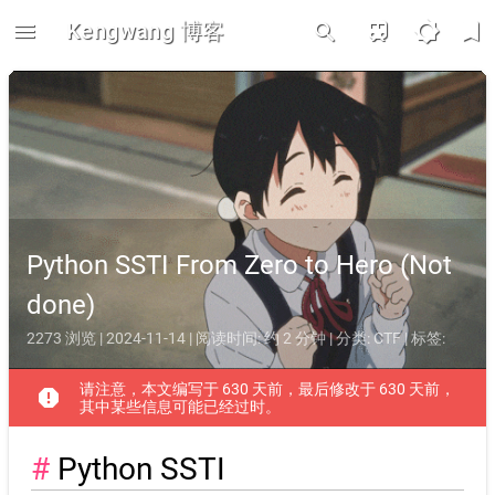
menu
Kengwang 博客
train
brightness_5
bookmark
search
Python SSTI From Zero to Hero (Not
done)
2273 浏览 | 2024-11-14 | 阅读时间: 约 2 分钟 | 分类:
CTF
| 标签:
请注意，本文编写于 630 天前，最后修改于 630 天前，
report
其中某些信息可能已经过时。
Python SSTI