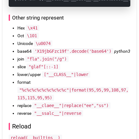
Other string represent
Hex
\x41
Oct
\101
Unicode
\u0074
base64
'X19jbGFzc19f'.decode('base64')
python3
join
"fla".join("/g")
slice
"glaf"[::-1]
lower/upper
["__CLASS__"|lower
format
"%c%c%c%c%c%c%c%c%c"|format(95,95,99,108,97,
115,115,95,95)
replace
"__claee__"|replace("ee","ss")
reverse
"__ssalc__"|reverse
Reload
reload(__builtins__)