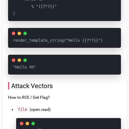
        % "{{7*7}}" 

) 
render_template_string("Hello {{7*7}}") 
"Hello 49"
Attack Vectors
How to RCE / Get Flag?
file
(open.read)