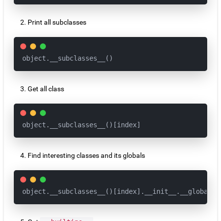
Print all subclasses
object.__subclasses__()
Get all class
object.__subclasses__()[index]
Find interesting classes and its globals
object.__subclasses__()[index].__init__.__globals_