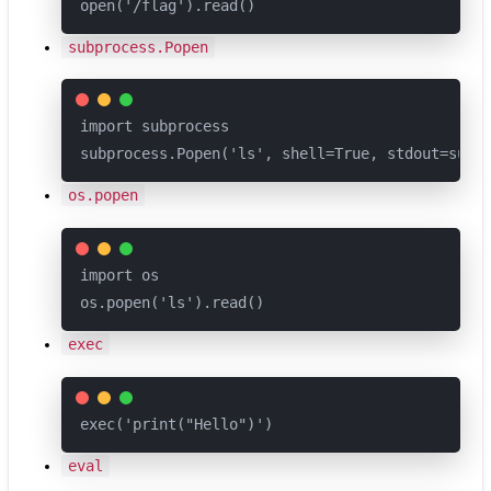
open('/flag').read()
subprocess.Popen
import subprocess

subprocess.Popen('ls', shell=True, stdout=subp
os.popen
import os

os.popen('ls').read()
exec
exec('print("Hello")')
eval