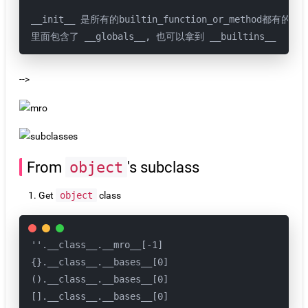
__init__ 是所有的builtin_function_or_method都有的方法
里面包含了 __globals__, 也可以拿到 __builtins__
-->
From
object
's subclass
Get
object
class
''.__class__.__mro__[-1]

{}.__class__.__bases__[0]

().__class__.__bases__[0]

[].__class__.__bases__[0]