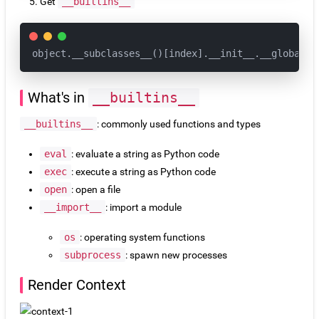
Get
__builtins__
object.__subclasses__()[index].__init__.__globals_
What's in
__builtins__
__builtins__
: commonly used functions and types
eval
: evaluate a string as Python code
exec
: execute a string as Python code
open
: open a file
__import__
: import a module
os
: operating system functions
subprocess
: spawn new processes
Render Context