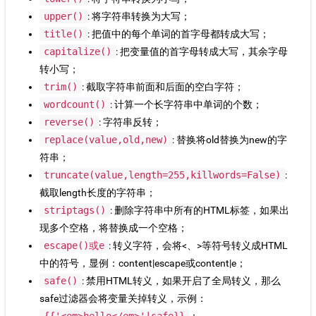
upper()
: 将字符串转换为大写；
title()
: 把值中的每个单词的首字母都转成大写；
capitalize()
: 把变量值的首字母转成大写，其余字母
转小写；
trim()
: 截取字符串前面和后面的空白字符；
wordcount()
: 计算一个长字符串中单词的个数；
reverse()
: 字符串反转；
replace(value,old,new)
: 替换将old替换为new的字
符串；
truncate(value,length=255,killwords=False)
:
截取length长度的字符串；
striptags()
: 删除字符串中所有的HTML标签，如果出
现多个空格，将替换成一个空格；
escape()或e
: 转义字符，会将<、>等符号转义成HTML
中的符号，显例：content|escape或content|e；
safe()
: 禁用HTML转义，如果开启了全局转义，那么
safe过滤器会将变量关掉转义，示例：