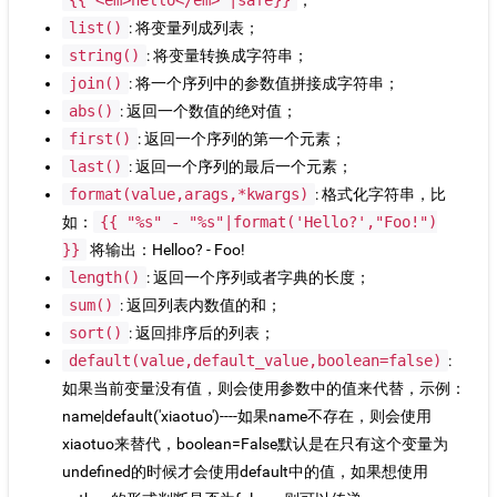
{{'<em>hello</em>'|safe}}
；
list()
: 将变量列成列表；
string()
: 将变量转换成字符串；
join()
: 将一个序列中的参数值拼接成字符串；
abs()
: 返回一个数值的绝对值；
first()
: 返回一个序列的第一个元素；
last()
: 返回一个序列的最后一个元素；
format(value,arags,*kwargs)
: 格式化字符串，比
如：
{{ "%s" - "%s"|format('Hello?',"Foo!")
}}
将输出：Helloo? - Foo!
length()
: 返回一个序列或者字典的长度；
sum()
: 返回列表内数值的和；
sort()
: 返回排序后的列表；
default(value,default_value,boolean=false)
:
如果当前变量没有值，则会使用参数中的值来代替，示例：
name|default('xiaotuo')----如果name不存在，则会使用
xiaotuo来替代，boolean=False默认是在只有这个变量为
undefined的时候才会使用default中的值，如果想使用