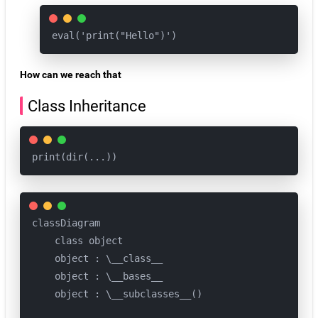
eval('print("Hello")')
How can we reach that
Class Inheritance
print(dir(...))
classDiagram

    class object

    object : \__class__

    object : \__bases__

    object : \__subclasses__()
