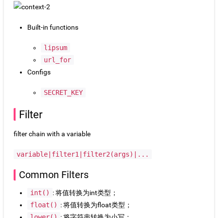
Built-in functions
lipsum
url_for
Configs
SECRET_KEY
Filter
filter chain with a variable
variable|filter1|filter2(args)|...
Common Filters
int()
: 将值转换为int类型；
float()
: 将值转换为float类型；
lower()
: 将字符串转换为小写；