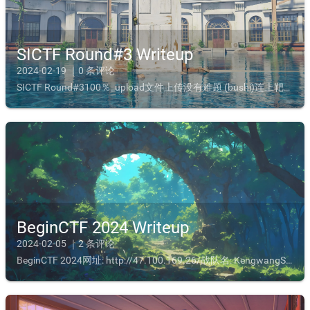
SICTF Round#3 Writeup
2024-02-19 ｜0 条评论
SICTF Round#3100％_upload文件上传没有难题 (bushi)连上靶机, 发现 url 为: /index.php?file=upload.php, 猜测为 include于是...
BeginCTF 2024 Writeup
2024-02-05 ｜2 条评论
BeginCTF 2024网址: http://47.100.169.26/战队名: KengwangSolved: 16Channel: 新生赛道本人正在和 Yakit 磨合, 本文中可能会出...