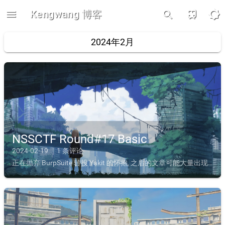
menu
Kengwang 博客
train
brightness_5
search
2024年2月
NSSCTF Round#17 Basic
2024-02-19 ｜1 条评论
正在抛弃 BurpSuite 转投 Yakit 的怀抱, 之后的文章可能大量出现 Yakit 语法网址: https://www.nssctf.cn/contest/316/真·签到打开可以发现...