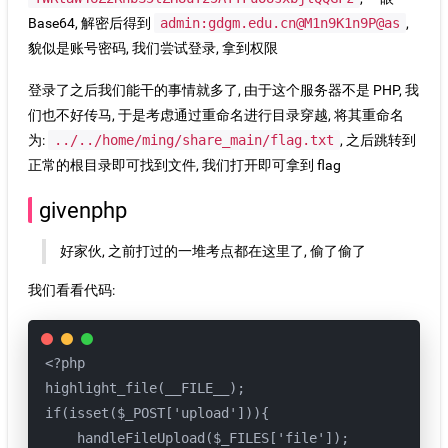
Base64, 解密后得到
admin:gdgm.edu.cn@M1n9K1n9P@as
,
貌似是账号密码, 我们尝试登录, 拿到权限
登录了之后我们能干的事情就多了, 由于这个服务器不是 PHP, 我
们也不好传马, 于是考虑通过重命名进行目录穿越, 将其重命名
为:
../../home/ming/share_main/flag.txt
, 之后跳转到
正常的根目录即可找到文件, 我们打开即可拿到 flag
givenphp
好家伙, 之前打过的一堆考点都在这里了, 偷了偷了
我们看看代码:
<?php

highlight_file(__FILE__);

if(isset($_POST['upload'])){

    handleFileUpload($_FILES['file']);
