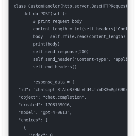
class CustomHandler(http.server.BaseHTTPRequestHand
    def do_POST(self):

        # print request body

        content_length = int(self.headers['Content-
        body = self.rfile.read(content_length)

        print(body)

        self.send_response(200)

        self.send_header('Content-type', 'applicati
        self.end_headers()

        response_data = {

  "id": "chatcmpl-8tAToS7HkLvLU4ct7nDK3wRglG9KZ",

  "object": "chat.completion",

  "created": 1708159016,

  "model": "gpt-4-0613",

  "choices": [

    {

      "index": 0,
