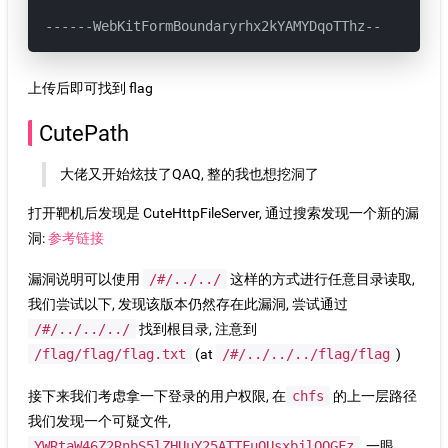
------WebKitFormBoundaryrhx2kYAMYDqoTThz--
上传后即可找到 flag
CutePath
大佬又开始炫技了QAQ, 整的我也想挖洞了
打开靶机后发现是 CuteHttpFileServer, 通过搜索发现一个新的漏
洞:
参考链接
漏洞说明可以使用
/#/../../
这样的方式进行任意目录读取,
我们尝试以下, 发现该版本仍然存在此漏洞, 尝试通过
/#/../../../
找到根目录, 注意到
/flag/flag/flag.txt
(at
/#/../../../flag/flag
)
接下来我们考虑拿一下登录的用户权限, 在
chfs
的上一层路径
我们发现一个可疑文件,
YWRtaW46Z2RnbS5lZHUuY25ATTFuOUsxbjlQQGFz
, 一眼