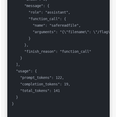
      "message": {

        "role": "assistant",

        "function_call": {

          "name": "safereadfile",

          "arguments": "{\"filename\": \"/flag\"}" 
        }

      },

      "finish_reason": "function_call"

    }

  ],

  "usage": {

    "prompt_tokens": 122,

    "completion_tokens": 19,

    "total_tokens": 141

  }

}
