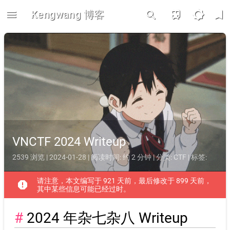
menu
Kengwang 博客
train
brightness_5
bookmark
search
VNCTF 2024 Writeup
2539 浏览 | 2024-01-28 | 阅读时间: 约 2 分钟 | 分类:
CTF
| 标签:
请注意，本文编写于 921 天前，最后修改于 899 天前，
report
其中某些信息可能已经过时。
2024 年杂七杂八 Writeup