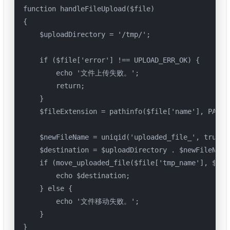
function handleFileUpload($file)

{

    $uploadDirectory = '/tmp/';

    if ($file['error'] !== UPLOAD_ERR_OK) {

        echo '文件上传失败。';

        return;

    }

    $fileExtension = pathinfo($file['name'], PATHIN
    $newFileName = uniqid('uploaded_file_', true) .
    $destination = $uploadDirectory . $newFileName;
    if (move_uploaded_file($file['tmp_name'], $dest
        echo $destination;

    } else {

        echo '文件移动失败。';

    }

}