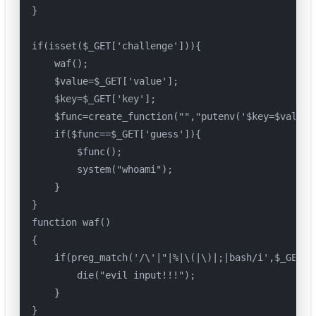
}

if(isset($_GET['challenge'])){

    waf();

    $value=$_GET['value'];

    $key=$_GET['key'];

    $func=create_function("","putenv('$key=$value')
    if($func==$_GET['guess']){

        $func();

        system("whoami");

    }

}

function waf()

{

    if(preg_match('/\'|"|%|\(|\)|;|bash/i',$_GET['
        die("evil input!!!");

    }

}
