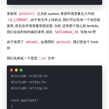
里面有
putenv()
之后的 system, 考虑环境变量注入中的
LD_LIBRARY
, 由于有文件上传的点, 我们可以先传一个动态链
接库, 然后在环境变量里面设置, 当然, 还有那个恶心的 lambda,
我们在短时间内疯狂请求, 就在
%00lambda_30
等他 hit 吧
由于使用了
whoami
, 会调用到
geteuid
, 我们把这个 hook
掉
我们先构造一个恶意
.so
文件:
#include <stdlib.h>

#include <stdio.h>

#include <string.h>

void payload()

{
