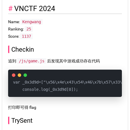
VNCTF 2024
Name:
Kengwang
Ranking:
25
Score:
1137
Checkin
追到
/js/game.js
后发现其中游戏成功存在代码
var _0x3d9d=["\x56\x4e\x43\x54\x46\x7b\x57\x33\x31
    console.log(_0x3d9d[0]);
打印即可得 flag
TrySent